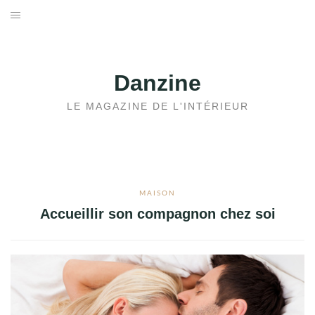
Aller
au
ACCUEIL
contenu
JARDIN
Danzine
MAISON
LE MAGAZINE DE L'INTÉRIEUR
IMMOBILIER
MAISON
Accueillir son compagnon chez soi