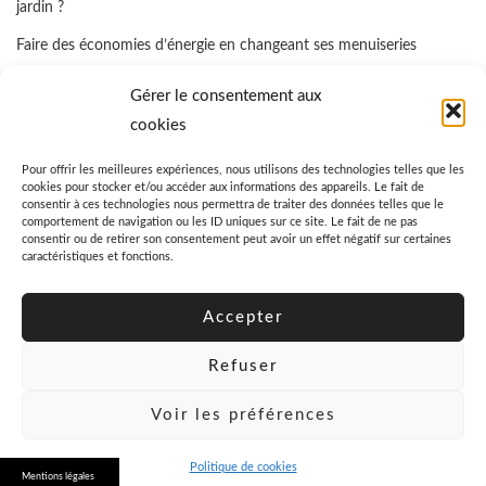
jardin ?
Faire des économies d’énergie en changeant ses menuiseries
Quelle assurance propriétaire bailleur prendre ?
Gérer le consentement aux
Comment favoriser la cicatrisation rapide d’un coussinet blessé d’un
cookies
chien ?
Pour offrir les meilleures expériences, nous utilisons des technologies telles que les
cookies pour stocker et/ou accéder aux informations des appareils. Le fait de
Quel est le prix moyen d’un garde-meuble ?
consentir à ces technologies nous permettra de traiter des données telles que le
comportement de navigation ou les ID uniques sur ce site. Le fait de ne pas
consentir ou de retirer son consentement peut avoir un effet négatif sur certaines
caractéristiques et fonctions.
Accepter
Refuser
Voir les préférences
Politique de cookies
© 2026 Danzine
Mentions légales