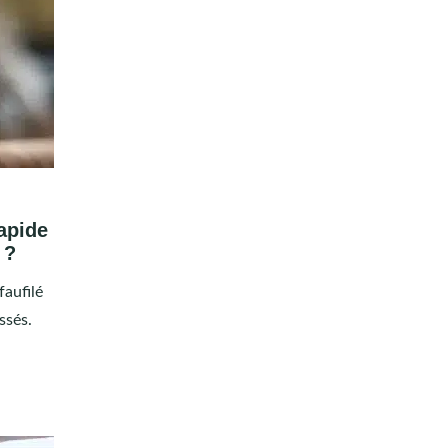
apide
 ?
faufilé
ssés.