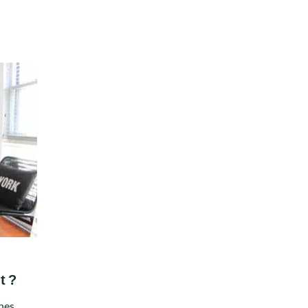
t ?
nes