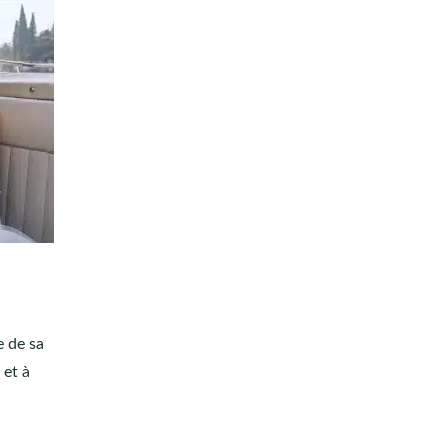
e
e de sa
 et à