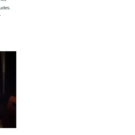
udes.
r