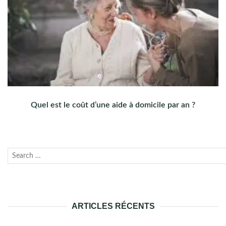
Quel est le coût d’une aide à domicile par an ?
Recherche
Lanc
pour :
la
rech
ARTICLES RÉCENTS