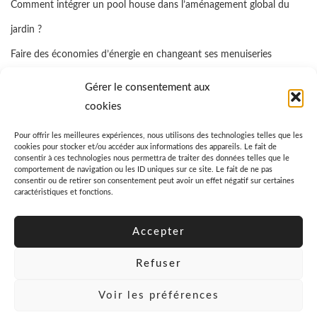
Comment intégrer un pool house dans l’aménagement global du
jardin ?
Faire des économies d’énergie en changeant ses menuiseries
Quelle assurance propriétaire bailleur prendre ?
Gérer le consentement aux
Comment favoriser la cicatrisation rapide d’un coussinet blessé d’un
cookies
chien ?
Pour offrir les meilleures expériences, nous utilisons des technologies telles que les
cookies pour stocker et/ou accéder aux informations des appareils. Le fait de
Quel est le prix moyen d’un garde-meuble ?
consentir à ces technologies nous permettra de traiter des données telles que le
comportement de navigation ou les ID uniques sur ce site. Le fait de ne pas
consentir ou de retirer son consentement peut avoir un effet négatif sur certaines
caractéristiques et fonctions.
Accepter
Refuser
Voir les préférences