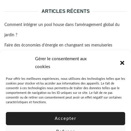
ARTICLES RÉCENTS
Comment intégrer un pool house dans l’aménagement global du
jardin ?
Faire des économies d’énergie en changeant ses menuiseries
Quelle assurance propriétaire bailleur prendre ?
Gérer le consentement aux
Comment favoriser la cicatrisation rapide d’un coussinet blessé d’un
cookies
chien ?
Pour offrir les meilleures expériences, nous utilisons des technologies telles que les
cookies pour stocker et/ou accéder aux informations des appareils. Le fait de
Quel est le prix moyen d’un garde-meuble ?
consentir à ces technologies nous permettra de traiter des données telles que le
comportement de navigation ou les ID uniques sur ce site. Le fait de ne pas
consentir ou de retirer son consentement peut avoir un effet négatif sur certaines
caractéristiques et fonctions.
Accepter