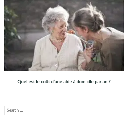
Quel est le coût d’une aide à domicile par an ?
Recherche
Lanc
pour :
la
rech