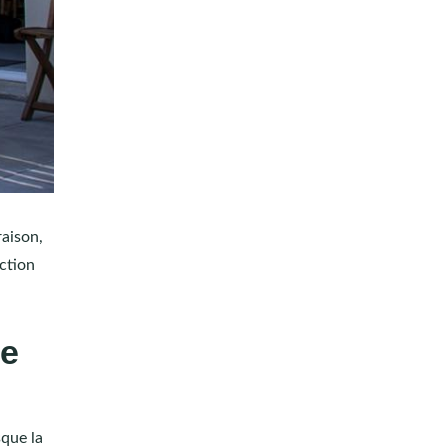
raison,
nction
ue
sque la