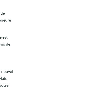
nde
érieure
e est
vis de
n nouvel
Mais
votre