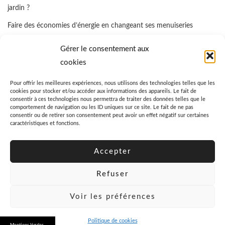
jardin ?
Faire des économies d’énergie en changeant ses menuiseries
Quelle assurance propriétaire bailleur prendre ?
Gérer le consentement aux
Comment favoriser la cicatrisation rapide d’un coussinet blessé d’un
cookies
chien ?
Pour offrir les meilleures expériences, nous utilisons des technologies telles que les
cookies pour stocker et/ou accéder aux informations des appareils. Le fait de
Quel est le prix moyen d’un garde-meuble ?
consentir à ces technologies nous permettra de traiter des données telles que le
comportement de navigation ou les ID uniques sur ce site. Le fait de ne pas
consentir ou de retirer son consentement peut avoir un effet négatif sur certaines
caractéristiques et fonctions.
Accepter
Refuser
Voir les préférences
© 2026 Danzine
Politique de cookies