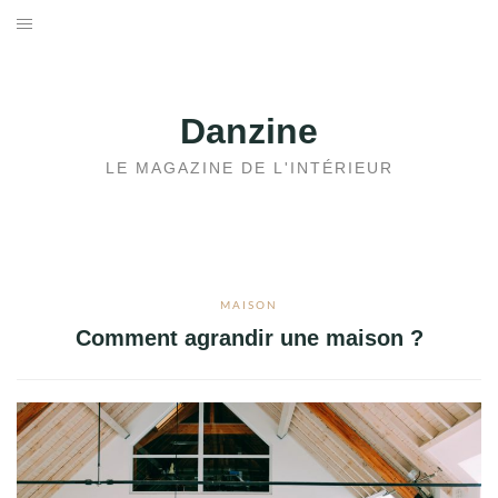
Aller
au
ACCUEIL
contenu
JARDIN
Danzine
MAISON
LE MAGAZINE DE L'INTÉRIEUR
IMMOBILIER
MAISON
Comment agrandir une maison ?