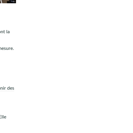
nt la
mesure.
nir des
Elle