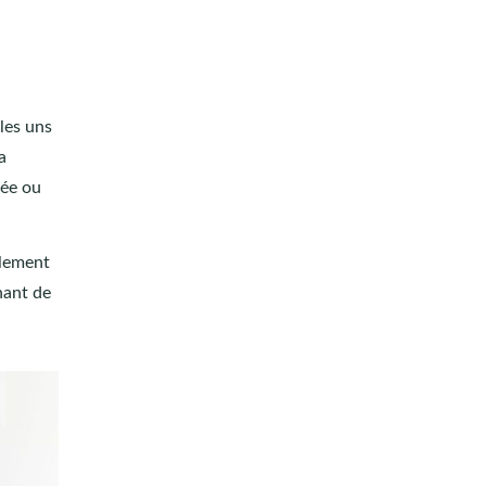
 les uns
a
mée ou
galement
nant de