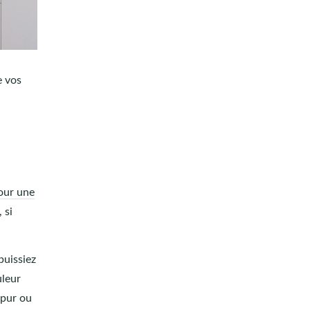
e vos
our une
 si
puissiez
uleur
 pur ou