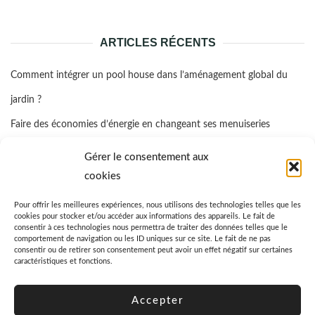
rech
ARTICLES RÉCENTS
Comment intégrer un pool house dans l’aménagement global du
jardin ?
Faire des économies d’énergie en changeant ses menuiseries
Quelle assurance propriétaire bailleur prendre ?
Gérer le consentement aux
Comment favoriser la cicatrisation rapide d’un coussinet blessé d’un
cookies
chien ?
Pour offrir les meilleures expériences, nous utilisons des technologies telles que les
cookies pour stocker et/ou accéder aux informations des appareils. Le fait de
Quel est le prix moyen d’un garde-meuble ?
consentir à ces technologies nous permettra de traiter des données telles que le
comportement de navigation ou les ID uniques sur ce site. Le fait de ne pas
consentir ou de retirer son consentement peut avoir un effet négatif sur certaines
caractéristiques et fonctions.
Accepter