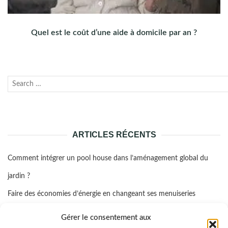
Quel est le coût d’une aide à domicile par an ?
Recherche
Lanc
pour :
la
rech
ARTICLES RÉCENTS
Comment intégrer un pool house dans l’aménagement global du
jardin ?
Faire des économies d’énergie en changeant ses menuiseries
Quelle assurance propriétaire bailleur prendre ?
Gérer le consentement aux