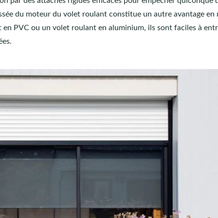
on par des attaches rigides efficaces pour empêcher quiconque 
oussée du moteur du volet roulant constitue un autre avantage en
 en PVC ou un volet roulant en aluminium, ils sont faciles à entr
ées.