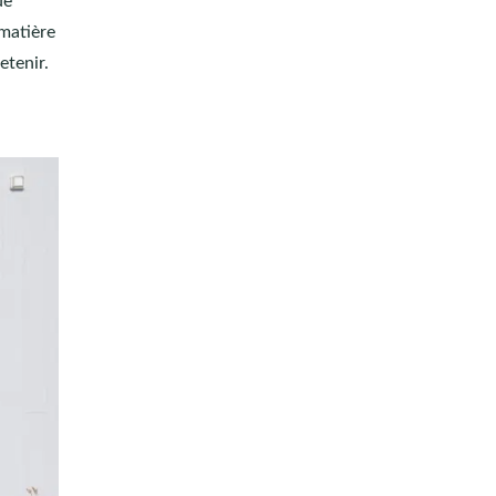
de
 matière
etenir.