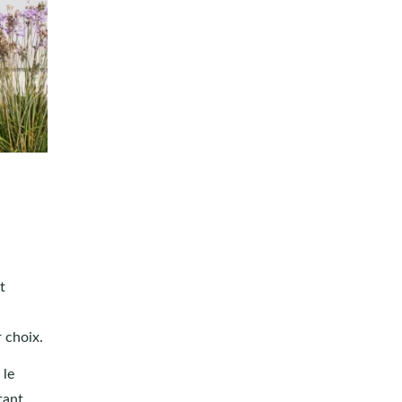
t
.
r choix.
 le
tant