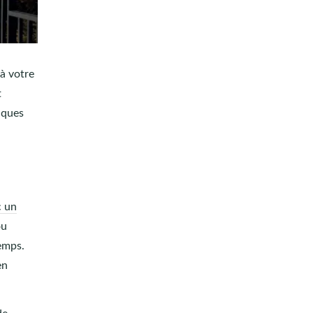
 à votre
t
iques
c un
ou
temps.
en