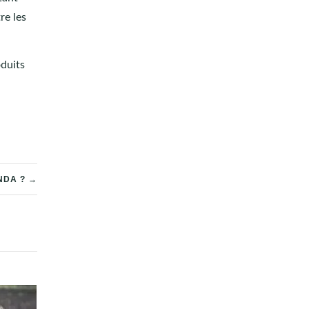
re les
oduits
NDA ? →