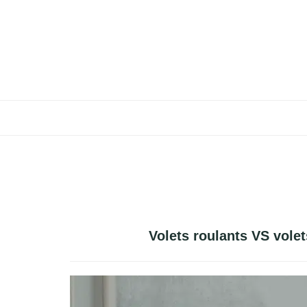
Aller
au
ACCUEIL
contenu
JARDIN
MAISON
IMMOBILIER
Volets roulants VS volet