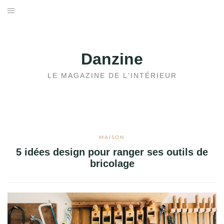
Aller
au
ACCUEIL
contenu
JARDIN
Danzine
MAISON
LE MAGAZINE DE L'INTÉRIEUR
IMMOBILIER
MAISON
5 idées design pour ranger ses outils de
bricolage