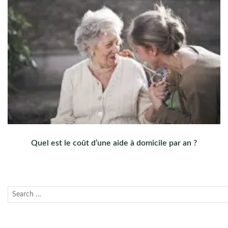
Quel est le coût d’une aide à domicile par an ?
Recherche
Lanc
pour :
la
rech