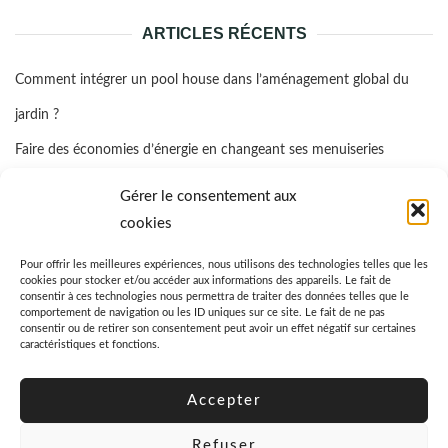
ARTICLES RÉCENTS
Comment intégrer un pool house dans l’aménagement global du
jardin ?
Faire des économies d’énergie en changeant ses menuiseries
Quelle assurance propriétaire bailleur prendre ?
Gérer le consentement aux
Comment favoriser la cicatrisation rapide d’un coussinet blessé d’un
cookies
chien ?
Pour offrir les meilleures expériences, nous utilisons des technologies telles que les
cookies pour stocker et/ou accéder aux informations des appareils. Le fait de
Quel est le prix moyen d’un garde-meuble ?
consentir à ces technologies nous permettra de traiter des données telles que le
comportement de navigation ou les ID uniques sur ce site. Le fait de ne pas
consentir ou de retirer son consentement peut avoir un effet négatif sur certaines
caractéristiques et fonctions.
Accepter
Refuser