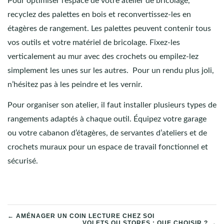
Pour optimiser l’espace de votre atelier de bricolage,
recyclez des palettes en bois et reconvertissez-les en
étagères de rangement. Les palettes peuvent contenir tous
vos outils et votre matériel de bricolage. Fixez-les
verticalement au mur avec des crochets ou empilez-lez
simplement les unes sur les autres. Pour un rendu plus joli,
n’hésitez pas à les peindre et les vernir.
Pour organiser son atelier, il faut installer plusieurs types de
rangements adaptés à chaque outil. Équipez votre garage
ou votre cabanon d’étagères, de servantes d’ateliers et de
crochets muraux pour un espace de travail fonctionnel et
sécurisé.
NAVIGATION
← AMÉNAGER UN COIN LECTURE CHEZ SOI
VOLETS OU STORES : QUE CHOISIR ? →